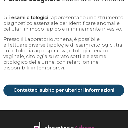
Gli
esami citologici
rappresentano uno strumento
diagnostico essenziale per identificare anomalie
cellulari in modo rapido e minimamente invasivo.
Presso il Laboratorio Athena, è possibile
effettuare diverse tipologie di esami citologici, tra
cui citologia agoaspirativa, citologia cervico-
vaginale, citologia su strato sottile e esame
citologico delle urine, con referti online
disponibili in tempi brevi.
Contattaci subito per ulteriori informazioni